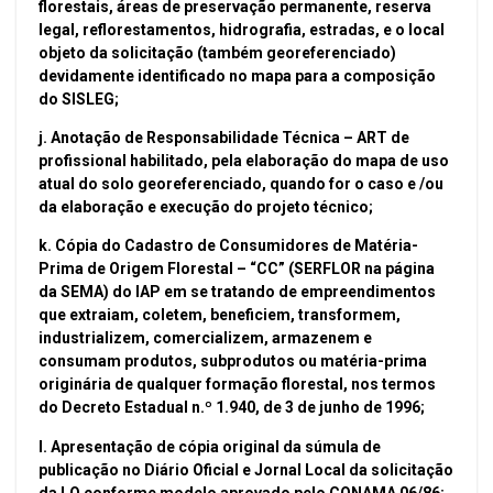
florestais, áreas de preservação permanente, reserva
legal, reflorestamentos, hidrografia, estradas, e o local
objeto da solicitação (também georeferenciado)
devidamente identificado no mapa para a composição
do SISLEG;
j. Anotação de Responsabilidade Técnica – ART de
profissional habilitado, pela elaboração do mapa de uso
atual do solo georeferenciado, quando for o caso e /ou
da elaboração e execução do projeto técnico;
k. Cópia do Cadastro de Consumidores de Matéria-
Prima de Origem Florestal – “CC” (SERFLOR na página
da SEMA) do IAP em se tratando de empreendimentos
que extraiam, coletem, beneficiem, transformem,
industrializem, comercializem, armazenem e
consumam produtos, subprodutos ou matéria-prima
originária de qualquer formação florestal, nos termos
do Decreto Estadual n.º 1.940, de 3 de junho de 1996;
l. Apresentação de cópia original da súmula de
publicação no Diário Oficial e Jornal Local da solicitação
da LO conforme modelo aprovado pelo CONAMA 06/86;