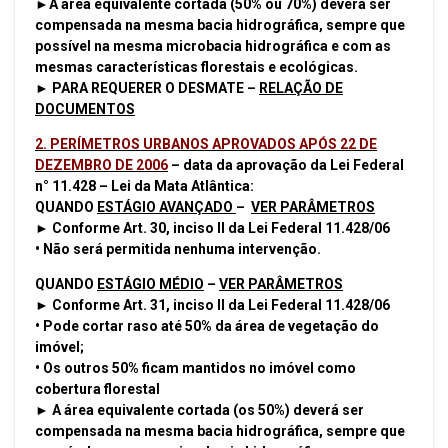
►A área equivalente cortada (50% ou 70%) deverá ser
compensada na mesma bacia hidrográfica, sempre que
possível na mesma microbacia hidrográfica e com as
mesmas características florestais e ecológicas.
► PARA REQUERER O DESMATE –
RELAÇÃO DE
DOCUMENTOS
2. PERÍMETROS URBANOS APROVADOS APÓS 22 DE
DEZEMBRO DE 2006
– data da aprovação da Lei Federal
n° 11.428 – Lei da Mata Atlântica:
QUANDO
ESTÁGIO AVANÇADO
–
VER PARÂMETROS
► Conforme Art. 30, inciso II da Lei Federal 11.428/06
• Não será permitida nenhuma intervenção.
QUANDO
ESTÁGIO MÉDIO
–
VER PARÂMETROS
► Conforme Art. 31, inciso II da Lei Federal 11.428/06
• Pode cortar raso até 50% da área de vegetação do
imóvel;
• Os outros 50% ficam mantidos no imóvel como
cobertura florestal
► A área equivalente cortada (os 50%) deverá ser
compensada na mesma bacia hidrográfica, sempre que